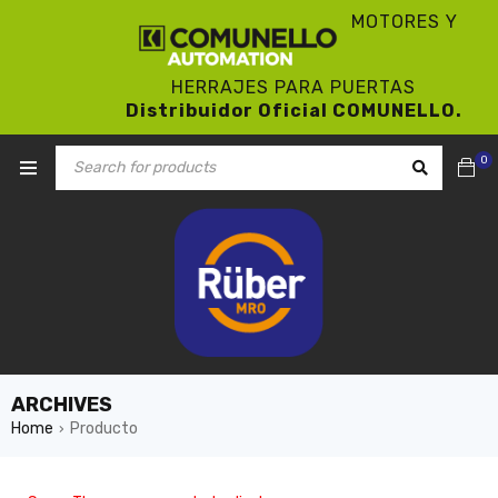
MOTORES Y
HERRAJES PARA PUERTAS
Distribuidor Oficial COMUNELLO.
0
ARCHIVES
Home
Producto
›