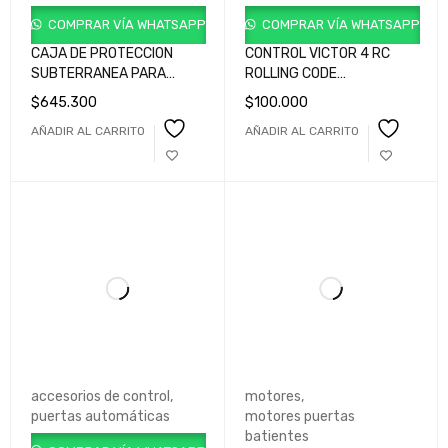
COMPRAR VÍA WHATSAPP
COMPRAR VÍA WHATSAPP
CAJA DE PROTECCION
CONTROL VICTOR 4 RC
SUBTERRANEA PARA
ROLLING CODE
EAGLE MOTOR BATIENTE.
GRIS/ROJO/AZUL/ROJO
$
645.300
$
100.000
GEE000BXN0B00
cod GQUADHP2L0G00
AÑADIR AL CARRITO
AÑADIR AL CARRITO
accesorios de control
,
motores
,
puertas automáticas
motores puertas
batientes