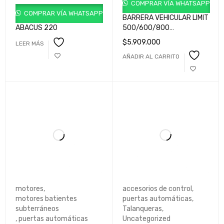
COMPRAR VÍA WHATSAPP
COMPRAR VÍA WHATSAPP
BARRERA VEHICULAR LIMIT
ABACUS 220
500/600/800
TALANQUERAS
$
5.909.000
LEER MÁS
VEHICULARES USO
AÑADIR AL CARRITO
INTENSIVO FUNCION
SEMAFORICA
motores
,
accesorios de control
,
motores batientes
puertas automáticas
,
subterráneos
Talanqueras
,
,
puertas automáticas
Uncategorized