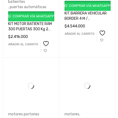
batientes
COMPRAR VÍA WHATSAPP
,
puertas automáticas
KIT BARRERA VEHICULAR
COMPRAR VÍA WHATSAPP
BORDER 4 M /
KIT MOTOR BATIENTE RAM
TALANQUERA VEHICULAR
$
4.544.000
300 PUERTAS 300 Kg 2
USO INTENSIVO BORDER
AÑADIR AL CARRITO
HOJAS Cod.
GKBR040VM0A901
$
2.416.000
GKRM300HLB900
AÑADIR AL CARRITO
motores portones
motores
,