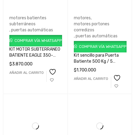
motores batientes
motores
,
subterráneos
motores portones
,
puertas automáticas
corredizos
,
puertas automáticas
COMPRAR VÍA WHATSAPP
COMPRAR VÍA WHATSAPP
KIT MOTOR SUBTERRANEO
BATIENTE EAGLE 350-
Kit sencillo para Puerta
125/24V-HP
Batiente 500 Kg / 5
$
3.870.000
GKEE035LM0930A
metros cod.
$
1.700.000
AÑADIR AL CARRITO
GKRM300HLB900
AÑADIR AL CARRITO