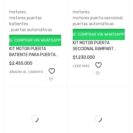
motores
,
motores
,
motores puertas
motores puerta seccional
,
batientes
puertas automáticas
,
puertas automáticas
COMPRAR VÍA WHATSAPP
COMPRAR VÍA WHATSAPP
KIT MOTOR PUERTA
KIT MOTOR PUERTA
SECCIONAL RAMPART
BATIENTE PARA PUERTAS
GKRT100BLB000
$
1.230.000
DE 5 METROS REF
$
2.455.000
LEER MÁS
KRM500-24V-B/24 VAC -
AÑADIR AL CARRITO
RAM