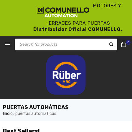
MOTORES Y
HERRAJES PARA PUERTAS
Distribuidor Oficial COMUNELLO.
0
PUERTAS AUTOMÁTICAS
Inicio
puertas automáticas
›
Best Sellers!