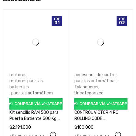
TOP
TOP
01
02
motores
,
accesorios de control
,
motores puertas
puertas automáticas
,
batientes
Talanqueras
,
,
puertas automáticas
Uncategorized
COMPRAR VÍA WHATSAPP
COMPRAR VÍA WHATSAPP
Kit sencillo RAM 500 para
CONTROL VICTOR 4 RC
Puerta Batiente 500 Kg /
ROLLING CODE
5 metros cod.
GRIS/ROJO/AZUL/ROJO
$
2.191.000
$
100.000
GKRM500HHB900
cod GQUADHP2L0G00