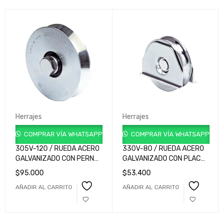
Herrajes
Herrajes
COMPRAR VÍA WHATSAPP
COMPRAR VÍA WHATSAPP
305V-120 / RUEDA ACERO
330V-80 / RUEDA ACERO
GALVANIZADO CON PERNO
GALVANIZADO CON PLACA
PARA FIJAR 2
A SOLDAR 80mm cod
$
95.000
$
53.400
RODAMIENTOS 120mm cod
11510520 001 (copia)
AÑADIR AL CARRITO
AÑADIR AL CARRITO
11502050 001